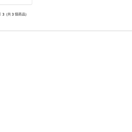
到
3
(共
3
個商品)