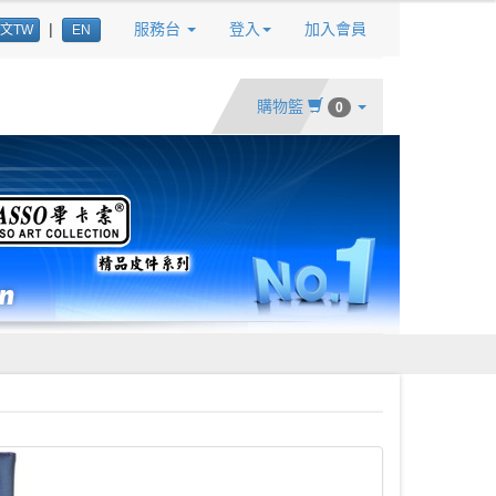
|
服務台
登入
加入會員
文TW
EN
購物籃
0