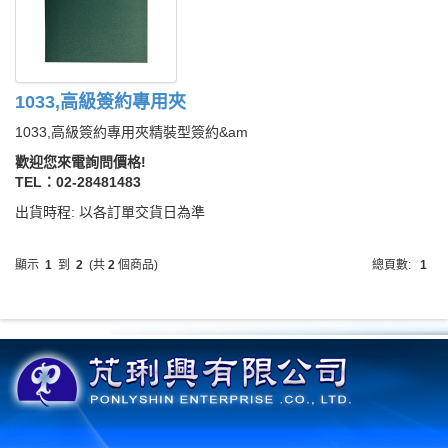
1033,高級簽約專用夾
1033,高級簽約專用夾精裝型簽約&am
歡迎您來電詢問價格!
TEL：02-28481483
出貨時程: 以各訂單交貨日為準
顯示
1
到
2
(共
2
個商品)
總頁數:
1