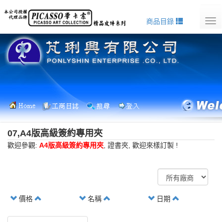
商品目錄
Tog
nav
07,A4版高級簽約專用夾
歡迎參觀:
A4版高級簽約專用夾
, 證書夾, 歡迎來樣訂製 !
價格
名稱
日期