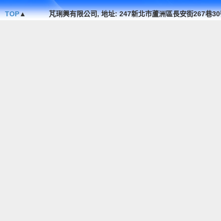
TOP
▲
芃琍興有限公司, 地址: 247新北市蘆洲區長安街267巷30號1F. , TEL 