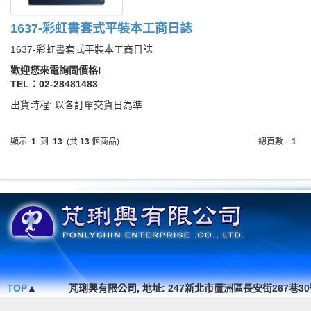
1637-彩虹書套式平裝本工商日誌
1637-彩虹書套式平裝本工商日誌
歡迎您來電詢問價格!
TEL：02-28481483
出貨時程: 以各訂單交貨日為準
顯示
1
到
13
(共
13
個商品)
總頁數:
1
TOP
▲
芃琍興有限公司, 地址: 247新北市蘆洲區長安街267巷30號1F. , TEL 