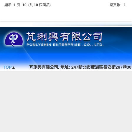
顯示
1
到
10
(共
10
個商品)
總頁數:
1
TOP
▲
芃琍興有限公司, 地址: 247新北市蘆洲區長安街267巷30號1F. , TEL 