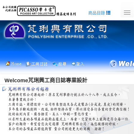
商品目錄
Tog
nav
Welcome芃琍興工商日誌專業設計