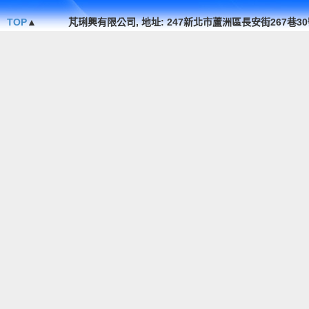
TOP
▲
芃琍興有限公司, 地址: 247新北市蘆洲區長安街267巷30號1F. , TEL 