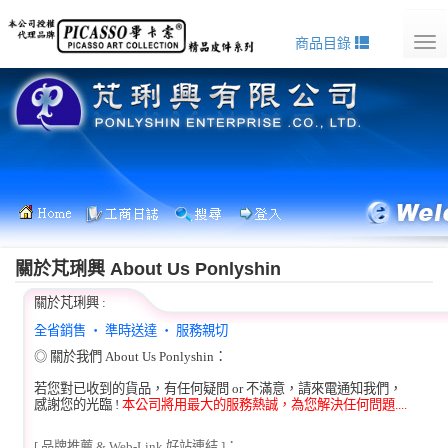
商品目錄
Tog
nav
關於芃琍興 About Us Ponlyshin
關於芃琍興 :
全省銷售 ‧ 準時送達 ‧ 服務親切
◎
關於我們 About Us Ponlyshin：
若您對已收到的貨品，有任何疑問 or 不滿意，請來電通知我們，
感謝您的光臨 !
本公司將用最大的服務熱誠，為您解決任何問題....
[ 品牌推薦 & Web-Link 好站連結 ]：