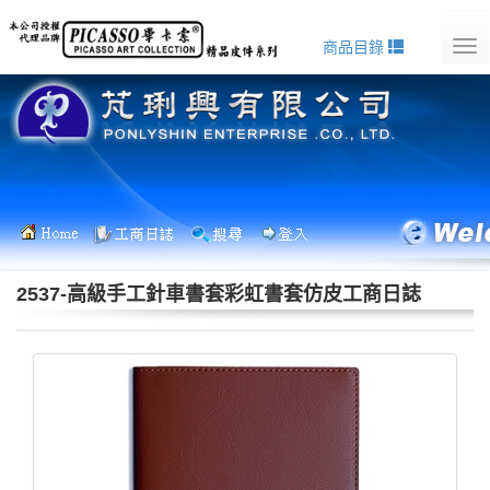
商品目錄
Tog
nav
2537-高級手工針車書套彩虹書套仿皮工商日誌