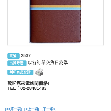
2537
貨號:
以各訂單交貨日為準
出貨時程:
列印商品資訊:
歡迎您來電詢問價格!
TEL：02-28481483
[<<第一項]
[<上一項]
[下一項>]
總共
13
項商品在此目錄