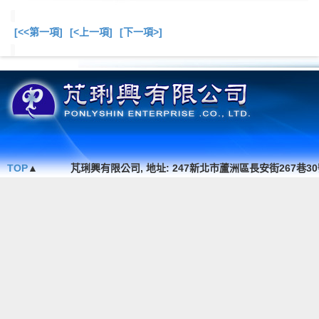
[<<第一項]
[<上一項]
[下一項>]
總共
13
項商品在此目錄
TOP
▲
芃琍興有限公司, 地址: 247新北市蘆洲區長安街267巷30號1F. , TEL 