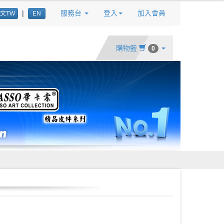
|
服務台
登入
加入會員
文TW
EN
購物籃
0