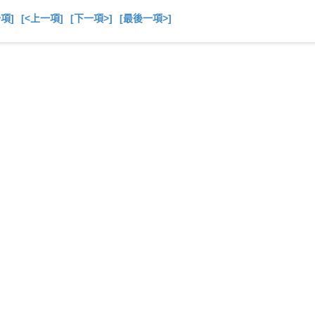
一項]
[<上一項]
[下一項>]
[最後一項>]
總共
10
項商品在此目錄