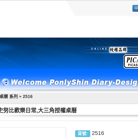
中
桌曆 系列
»
2516
6,史努比歡樂日常,大三角授權桌曆
2516
貨號: