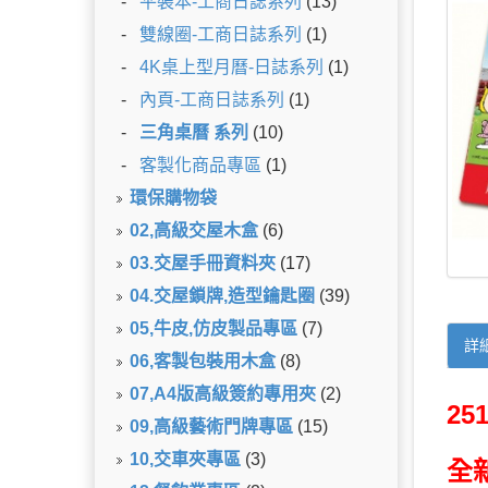
-
平裝本-工商日誌系列
(13)
-
雙線圈-工商日誌系列
(1)
-
4K桌上型月曆-日誌系列
(1)
-
內頁-工商日誌系列
(1)
-
三角桌曆 系列
(10)
-
客製化商品專區
(1)
環保購物袋
02,高級交屋木盒
(6)
03.交屋手冊資料夾
(17)
04.交屋鎖牌,造型鑰匙圈
(39)
05,牛皮,仿皮製品專區
(7)
詳
06,客製包裝用木盒
(8)
07,A4版高級簽約專用夾
(2)
2
09,高級藝術門牌專區
(15)
10,交車夾專區
(3)
全新