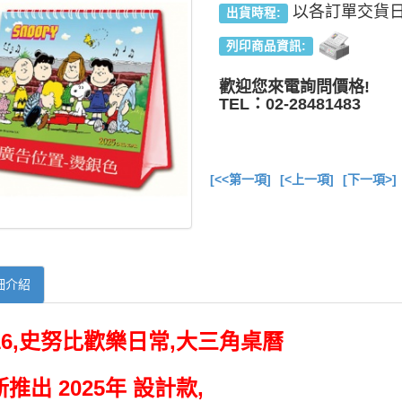
以各訂單交貨
出貨時程:
列印商品資訊:
歡迎您來電詢問價格!
TEL：02-28481483
[<<第一項]
[<上一項]
[下一項>]
細介紹
516,史努比歡樂日常,大三角桌曆
推出 2025年 設計款,