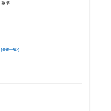
日為準
[最後一項>]
總共
10
項商品在此目錄