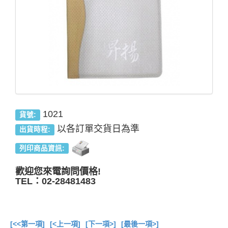
1021
貨號:
以各訂單交貨日為準
出貨時程:
列印商品資訊:
歡迎您來電詢問價格!
TEL：02-28481483
[<<第一項]
[<上一項]
[下一項>]
[最後一項>]
總共
17
項商品在此