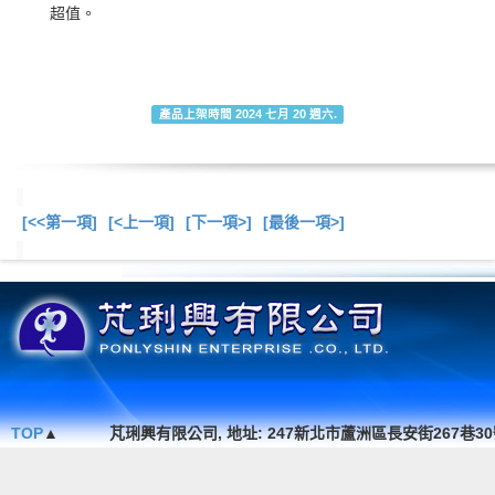
超值。
產品上架時間 2024 七月 20 週六.
[<<第一項]
[<上一項]
[下一項>]
[最後一項>]
總共
17
項商品在此
TOP
▲
芃琍興有限公司, 地址: 247新北市蘆洲區長安街267巷30號1F. , TEL 