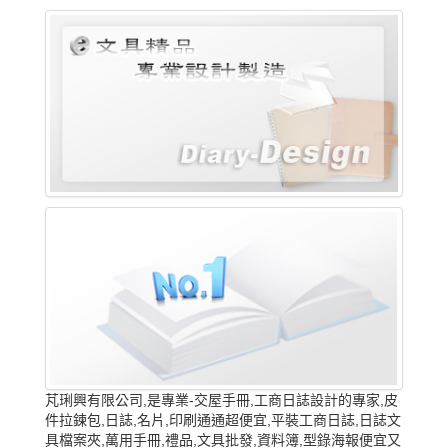
芃琍興有限公司,是專業-交屋手冊,工商日誌設計的專家,皮
件拉鍊包,日誌,名片,印刷通通超便宜,平裝工商日誌,日誌文
具檔案夾,萬用手冊,禮品,文具批發,資料簿,型錄海報便宜又