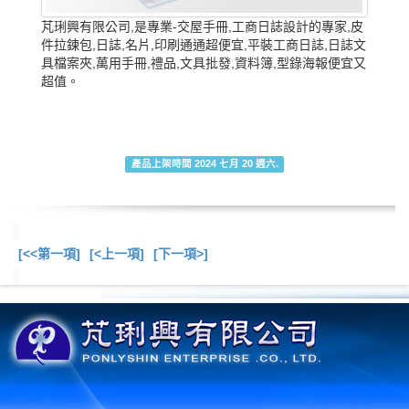
芃琍興有限公司,是專業-交屋手冊,工商日誌設計的專家,皮
件拉鍊包,日誌,名片,印刷通通超便宜,平裝工商日誌,日誌文
具檔案夾,萬用手冊,禮品,文具批發,資料簿,型錄海報便宜又
超值。
產品上架時間 2024 七月 20 週六.
[<<第一項]
[<上一項]
[下一項>]
總共
17
項商品在此目錄