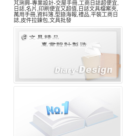
芃琍興-專業設計-交屋手冊,工商日誌超便宜,
日誌,名片,印刷便宜又超值,日誌文具檔案夾,
萬用手冊,資料簿,型錄海報,禮品,平裝工商日
誌,皮件拉鍊包,文具批發