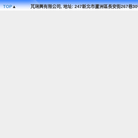
TOP
▲
芃琍興有限公司, 地址: 247新北市蘆洲區長安街267巷30號1F. , TEL 