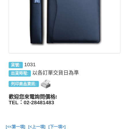
1031
貨號:
以各訂單交貨日為準
出貨時程:
列印商品資訊:
歡迎您來電詢問價格!
TEL：02-28481483
[<<第一項]
[<上一項]
[下一項>]
總共
17
項商品在此目錄