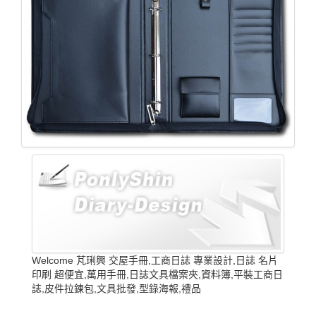
Welcome 芃琍興 交屋手冊,工商日誌 專業設計,日誌 名片
印刷 超便宜,萬用手冊,日誌文具檔案夾,資料簿,平裝工商日
誌,皮件拉鍊包,文具批發,型錄海報,禮品