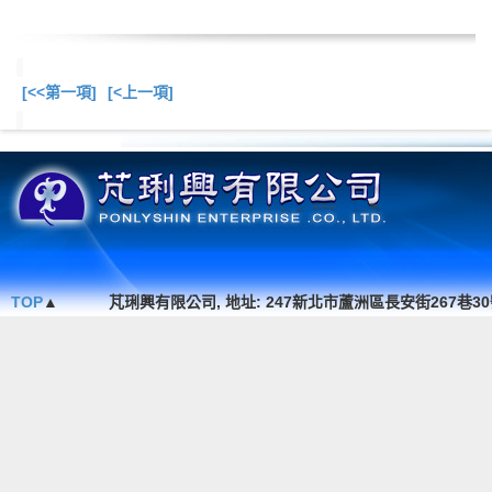
[<<第一項]
[<上一項]
總共
3
項商品在此目錄
TOP
▲
芃琍興有限公司, 地址: 247新北市蘆洲區長安街267巷30號1F. , TEL 