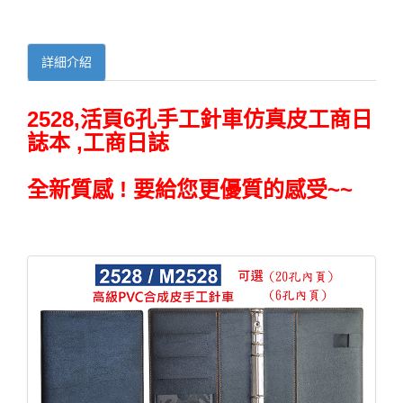
詳細介紹
2528,活頁6孔手工針車仿真皮工商日
誌本 ,工商日誌
全新質感 ! 要給您更優質的感受~~