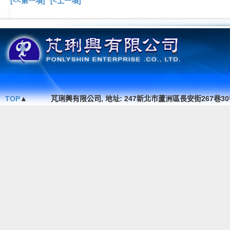
[<<第一項]
[<上一項]
總共
11
項商品在此目錄
TOP
▲
芃琍興有限公司, 地址: 247新北市蘆洲區長安街267巷30號1F. , TEL 