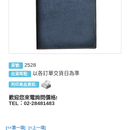
2528
貨號:
以各訂單交貨日為準
出貨時程:
列印商品資訊:
歡迎您來電詢問價格!
TEL：02-28481483
[<<第一項]
[<上一項]
總共
11
項商品在此目錄