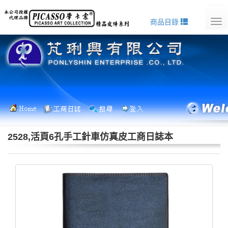
商品目錄
Tog
nav
2528,活頁6孔手工針車仿真皮工商日誌本