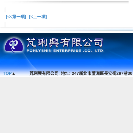
[<<第一項]
[<上一項]
總共
3
項商品在此目錄
TOP
▲
芃琍興有限公司, 地址: 247新北市蘆洲區長安街267巷30號1F. , TEL 