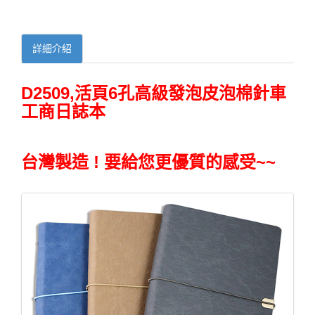
詳細介紹
D2509,活頁6孔高級發泡皮泡棉針車
工商日誌本
台灣製造 ! 要給您更優質的感受~~