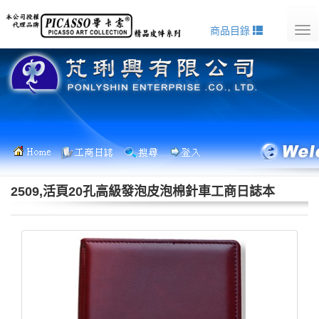
商品目錄
Tog
nav
2509,活頁20孔高級發泡皮泡棉針車工商日誌本