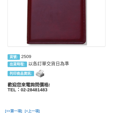
2509
貨號:
以各訂單交貨日為準
出貨時程:
列印商品資訊:
歡迎您來電詢問價格!
TEL：02-28481483
[<<第一項]
[<上一項]
總共
3
項商品在此目錄