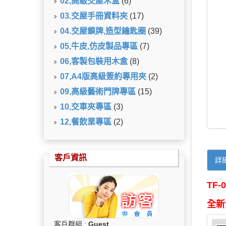
02,高級交屋木盒
(6)
03.交屋手冊資料夾
(17)
04.交屋鎖牌,造型鑰匙圈
(39)
05,牛皮,仿皮製品專區
(7)
06,客製包裝用木盒
(8)
07,A4版高級簽約專用夾
(2)
09,高級藝術門牌專區
(15)
10,交車夾專區
(3)
12,餐飲業專區
(2)
客戶資訊
詳
TF
全新
客戶群組 :
Guest