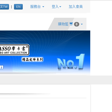
|
服務台
登入
加入會員
文TW
EN
購物籃
0