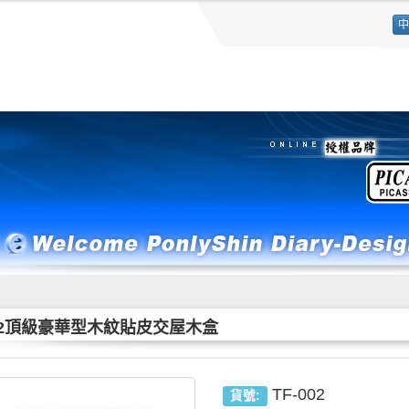
中
002頂級豪華型木紋貼皮交屋木盒
TF-002
貨號: