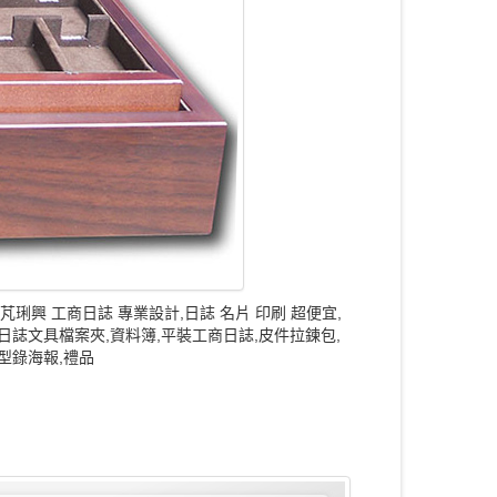
me 芃琍興 工商日誌 專業設計,日誌 名片 印刷 超便宜,
日誌文具檔案夾,資料簿,平裝工商日誌,皮件拉鍊包,
型錄海報,禮品