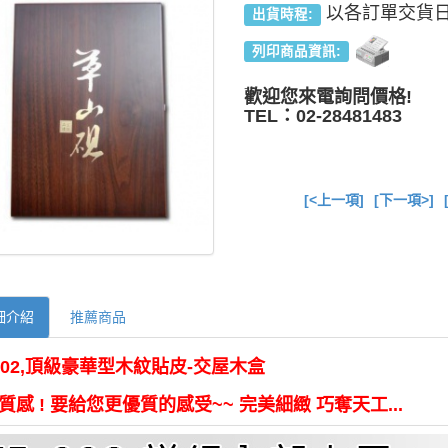
以各訂單交貨
出貨時程:
列印商品資訊:
歡迎您來電詢問價格!
TEL：02-28481483
[<上一項]
[下一項>]
細介紹
推薦商品
-002,頂級豪華型木紋貼皮-交屋木盒
質感 ! 要給您更優質的感受~~ 完美細緻 巧奪天工...