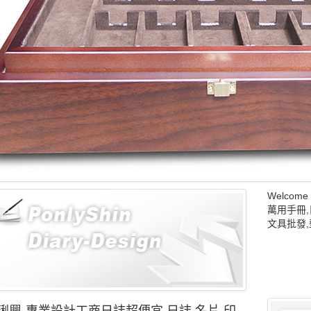
Welco
萬用手冊,
文具批發,
琍興-專業設計工商日誌超便宜,日誌,名片,印