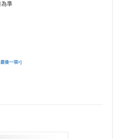
日為準
[最後一項>]
總共
6
項商品在此目錄