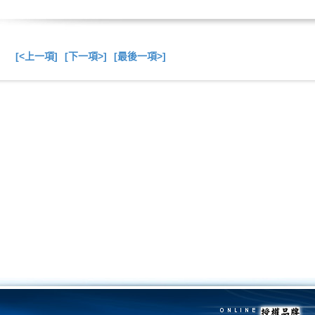
[<上一項]
[下一項>]
[最後一項>]
總共
6
項商品在此目錄