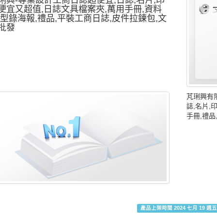
便宜又超值,日誌文具檔案夾,萬用手冊,資料
,型錄海報,禮品,平裝工商日誌,皮件拉鍊包,文
批發
芃琍興有
誌,名片,
手冊,禮品
產品上架時間 2024 七月 19 週五