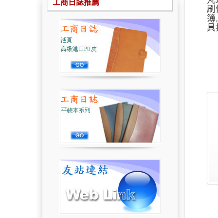
工商日誌推薦
刷
簿
具