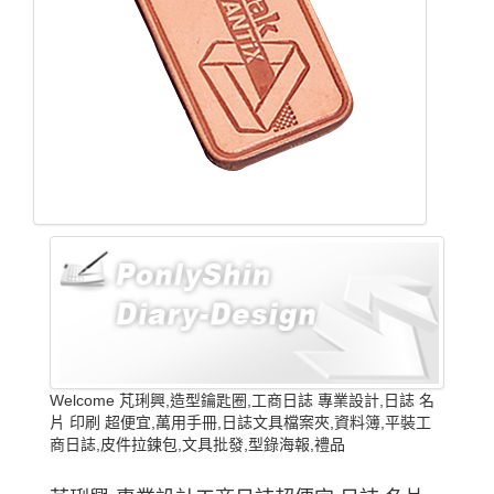
Welcome 芃琍興,造型鑰匙圈,工商日誌 專業設計,日誌 名
片 印刷 超便宜,萬用手冊,日誌文具檔案夾,資料簿,平裝工
商日誌,皮件拉鍊包,文具批發,型錄海報,禮品