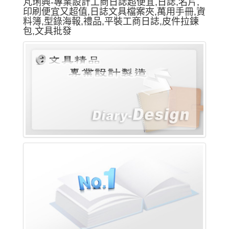
芃琍興-專業設計工商日誌超便宜,日誌,名片,
印刷便宜又超值,日誌文具檔案夾,萬用手冊,資
料簿,型錄海報,禮品,平裝工商日誌,皮件拉鍊
包,文具批發