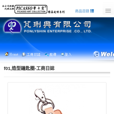
商品目錄
Tog
nav
f01,造型鑰匙圈-工商日誌