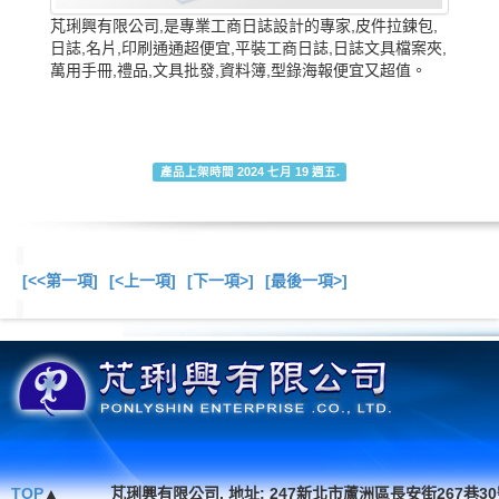
芃琍興有限公司,是專業工商日誌設計的專家,皮件拉鍊包,
日誌,名片,印刷通通超便宜,平裝工商日誌,日誌文具檔案夾,
萬用手冊,禮品,文具批發,資料簿,型錄海報便宜又超值。
產品上架時間 2024 七月 19 週五.
[<<第一項]
[<上一項]
[下一項>]
[最後一項>]
總共
13
項商品在此
TOP
▲
芃琍興有限公司, 地址: 247新北市蘆洲區長安街267巷30號1F. , TEL 