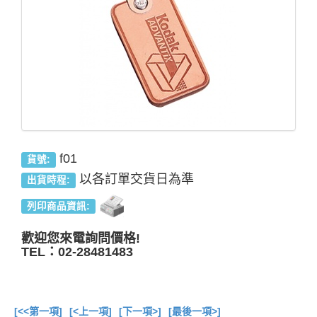
f01
貨號:
以各訂單交貨日為準
出貨時程:
列印商品資訊:
歡迎您來電詢問價格!
TEL：02-28481483
[<<第一項]
[<上一項]
[下一項>]
[最後一項>]
總共
13
項商品在此