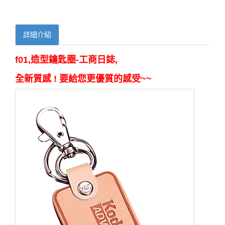
詳細介紹
f01,造型鑰匙圈-工商日誌,
全新質感 ! 要給您更優質的感受~~