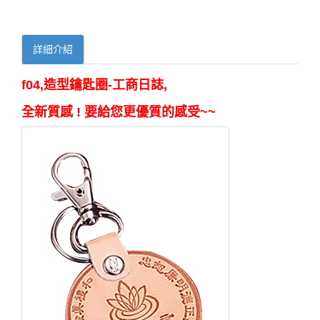
詳細介紹
f04,造型鑰匙圈-工商日誌,
全新質感 ! 要給您更優質的感受~~