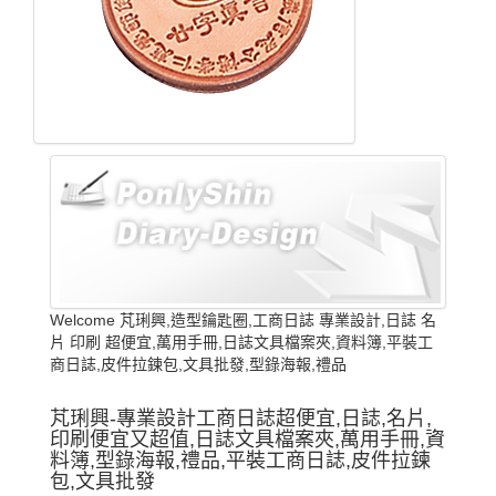
Welcome 芃琍興,造型鑰匙圈,工商日誌 專業設計,日誌 名
片 印刷 超便宜,萬用手冊,日誌文具檔案夾,資料簿,平裝工
商日誌,皮件拉鍊包,文具批發,型錄海報,禮品
芃琍興-專業設計工商日誌超便宜,日誌,名片,
印刷便宜又超值,日誌文具檔案夾,萬用手冊,資
料簿,型錄海報,禮品,平裝工商日誌,皮件拉鍊
包,文具批發