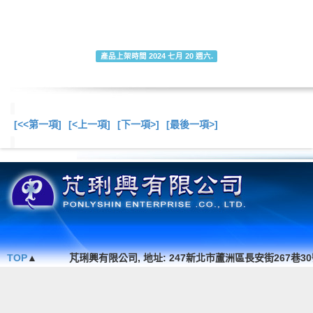
產品上架時間 2024 七月 20 週六.
[<<第一項]
[<上一項]
[下一項>]
[最後一項>]
總共
13
項商品在此
TOP
▲
芃琍興有限公司, 地址: 247新北市蘆洲區長安街267巷30號1F. , TEL 