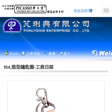
商品目錄
Tog
nav
f04,造型鑰匙圈-工商日誌