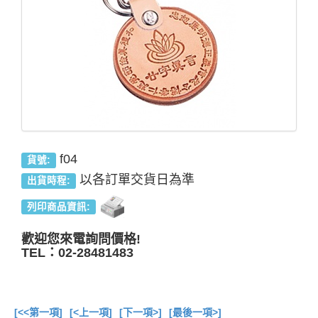
f04
貨號:
以各訂單交貨日為準
出貨時程:
列印商品資訊:
歡迎您來電詢問價格!
TEL：02-28481483
[<<第一項]
[<上一項]
[下一項>]
[最後一項>]
總共
13
項商品在此