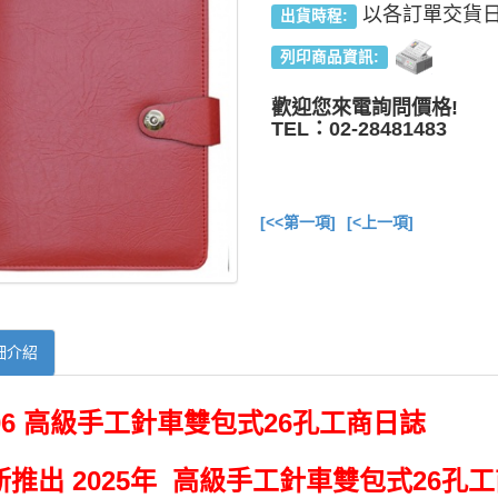
以各訂單交貨
出貨時程:
列印商品資訊:
歡迎您來電詢問價格!
TEL：02-28481483
[<<第一項]
[<上一項]
細介紹
606 高級手工針車雙包式26孔工商日誌
新推出 2025年 高級手工針車雙包式26孔