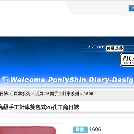
中
日誌-活頁本系列
»
活頁-16開手工針車系列
»
1606
6 高級手工針車雙包式26孔工商日誌
1606
貨號: