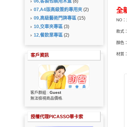
06,客製包裝用木盒
(8)
全
07,A4版高級簽約專用夾
(2)
09,高級藝術門牌專區
(15)
NO：
10,交車夾專區
(3)
款式：
12,餐飲業專區
(2)
顏色
材質：
客戶資訊
客戶群組 :
Guest
無法檢視商品價格.
授權代理PICASSO畢卡索