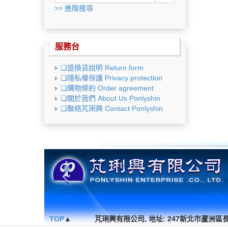
>> 進階搜尋
服務台
❏退換貨說明 Return form
❏隱私權保護 Privacy protection
❏購物條約 Order agreement
❏關於我們 About Us Ponlyshin
❏聯絡芃琍興 Contact Ponlyshin
TOP
▲
芃琍興有限公司, 地址: 247新北市蘆洲區長安街267巷30