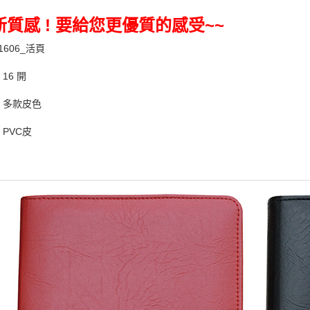
新質感 ! 要給您更優質的感受~~
1606_活頁
16 開
：多款皮色
PVC皮