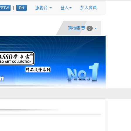
|
服務台
登入
加入會員
文TW
EN
購物籃
0