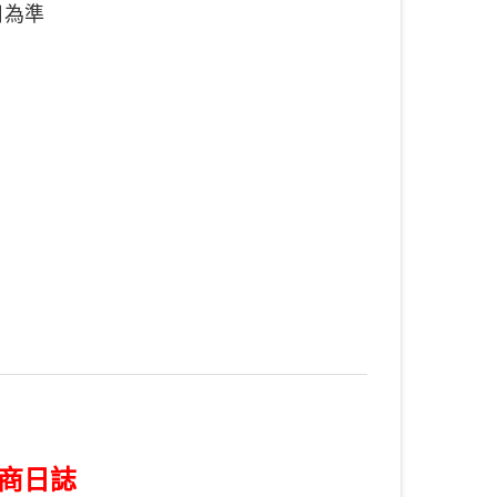
日為準
總共
6
項商品在此目錄
工商日誌