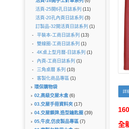
活頁-16開手工針車系列
(6)
活頁-25開6孔日誌系列
(11)
活頁-20孔內頁日誌系列
(3)
訂製品-32開活頁日誌系列
(1)
-
平裝本-工商日誌系列
(13)
-
雙線圈-工商日誌系列
(1)
-
4K桌上型月曆-日誌系列
(1)
-
內頁-工商日誌系列
(1)
-
三角桌曆 系列
(10)
-
客製化商品專區
(1)
環保購物袋
詳
02,高級交屋木盒
(6)
03.交屋手冊資料夾
(17)
1
04.交屋鎖牌,造型鑰匙圈
(39)
05,牛皮,仿皮製品專區
(7)
全