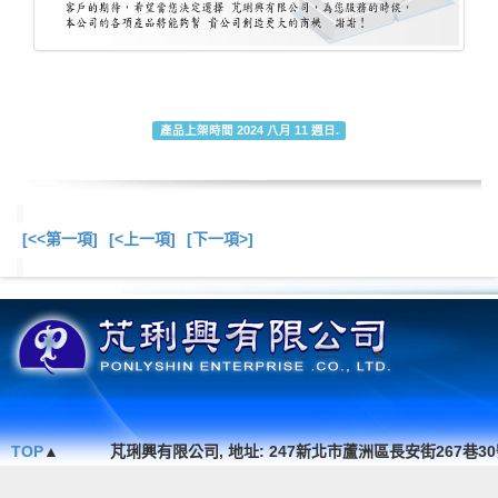
產品上架時間 2024 八月 11 週日.
[<<第一項]
[<上一項]
[下一項>]
總共
6
項商品在此目錄
TOP
▲
芃琍興有限公司, 地址: 247新北市蘆洲區長安街267巷30號1F. , TEL 