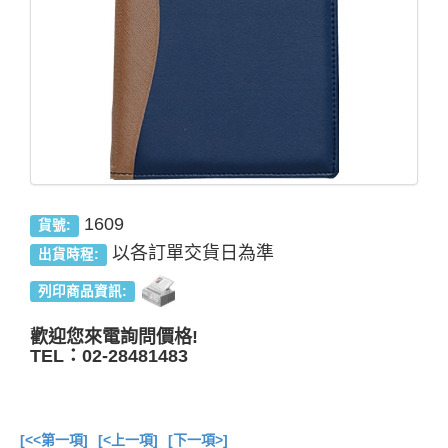
1609
貨號:
以各訂單交貨日為準
出貨時程:
列印商品資訊:
歡迎您來電詢問價格!
TEL：02-28481483
[<<第一項]
[<上一項]
[下一項>]
總共
6
項商品在此目錄