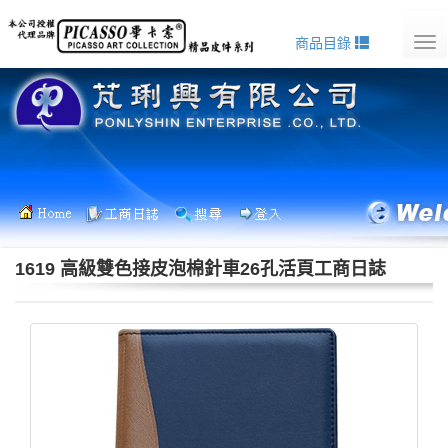
商品目錄
Tog
nav
1619 高級雙色接皮泡棉針車26孔活頁工商日誌