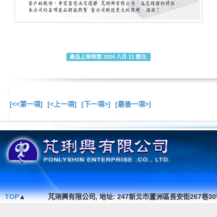
產品上架時間 2024 八月 11 週日.
[<<第一項]
[<上一項]
[下一項>]
[最後一項>]
總共
6
項商品在此目
TOP
▲
芃琍興有限公司, 地址: 247新北市蘆洲區長安街267巷30號1F. , TEL 