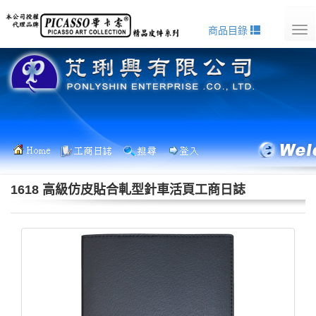
商品目錄
Tog
nav
1618 高級仿皮貼合軋型針車活頁工商日誌