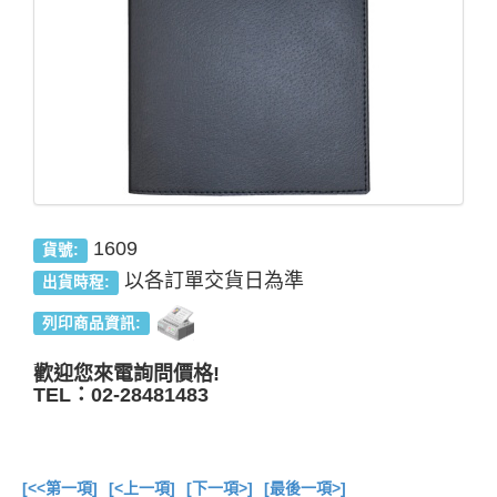
1609
貨號:
以各訂單交貨日為準
出貨時程:
列印商品資訊:
歡迎您來電詢問價格!
TEL：02-28481483
[<<第一項]
[<上一項]
[下一項>]
[最後一項>]
總共
6
項商品在此目