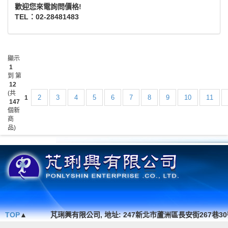
歡迎您來電詢問價格!
TEL：02-28481483
顯示
1
到 第
12
(共
2
3
4
5
6
7
8
9
10
11
1
147
個新
商
品)
TOP
▲
芃琍興有限公司, 地址: 247新北市蘆洲區長安街267巷30號1F. , TEL 